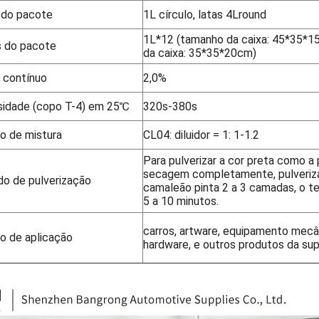
 do pacote
1L círculo, latas 4Lround
1L*12 (tamanho da caixa: 45*35*1
s do pacote
da caixa: 35*35*20cm)
e contínuo
2,0%
sidade (copo T-4) em 25℃
320s-380s
ão de mistura
CL04: diluidor = 1: 1-1.2
Para pulverizar a cor preta como a 
secagem completamente, pulveriz
o de pulverização
camaleão pinta 2 a 3 camadas, o t
5 a 10 minutos.
carros, artware, equipamento mecâ
o de aplicação
hardware, e outros produtos da sup