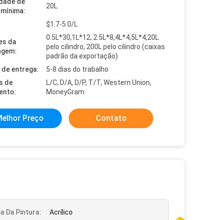
dade de
20L
mínima:
$1.7-5.0/L
0.5L*30,1L*12, 2.5L*8,4L*4,5L*4,20L
es da
pelo cilindro, 200L pelo cilindro (caixas
agem:
padrão da exportação)
de entrega:
5-8 dias do trabalho
s de
L/C, D/A, D/P, T/T, Western Union,
ento:
MoneyGram
elhor Preço
Contato
a Da Pintura:
Acrílico