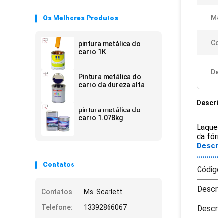
Ma
Os Melhores Produtos
Co
pintura metálica do
carro 1K
De
Pintura metálica do
carro da dureza alta
Descr
pintura metálica do
carro 1.078kg
Laque
da fó
Descr
...........
Contatos
Códig
Descr
Contatos:
Ms. Scarlett
Telefone:
13392866067
Descr