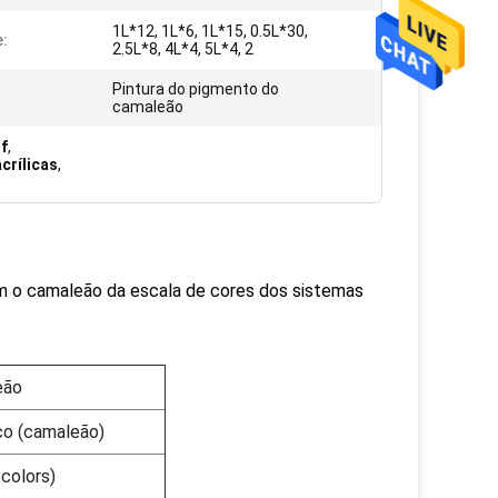
1L*12, 1L*6, 1L*15, 0.5L*30,
:
2.5L*8, 4L*4, 5L*4, 2
Pintura do pigmento do
camaleão
f
,
crílicas
,
m o camaleão da escala de cores dos sistemas
eão
co (camaleão)
colors)