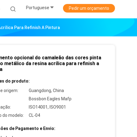
Portuguese
a
Pedir um orçamento
rílica Para Refinish A Pintura
mento opcional do camaleão das cores pinta
o metálico da resina acrílica para refinish a
ra
es do produto:
de origem:
Guangdong, China
Bossbon Eagles Mafp
cação:
ISO14001, ISO9001
 do modelo:
CL-04
ões de Pagamento e Envio: