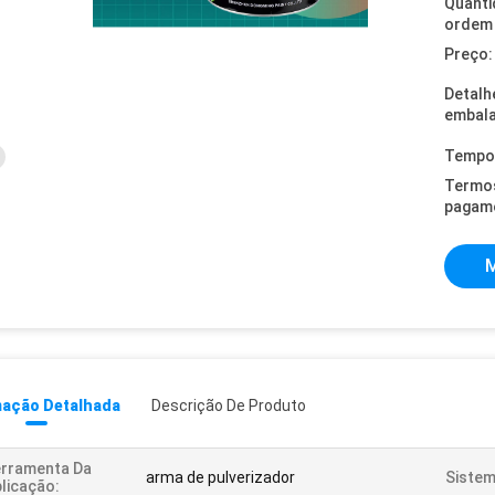
Quanti
ordem 
Preço:
Detalh
embal
Tempo 
Termo
pagam
M
mação Detalhada
Descrição De Produto
erramenta Da
arma de pulverizador
Sistem
licação: