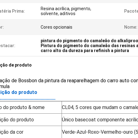
Resina acrílica, pigmento,
téria Prima:
Pacote
solvente, aditivos
r:
Cores opcionais
Nome:
pintura do pigmento do camaleão do alkaliproo
stacar:
Pintura do pigmento do camaleão das resinas a
carro alto da dureza para refinish a pintura
ição de produto
ação de Bossbon da pintura da reaparelhagem do carro auto co
rmula
ição do produto
.............................................
o do produto & nome
CL04, 5 cores que mudam o camal
ição do produto
Único basecoat componente acríli
ição da cor
Verde-Azul-Roxo-Vermelho-ouro (5