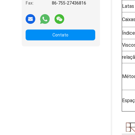
Fax:
86-755-27436816
Latas
Caixa
Índic
Contato
Visco
relaç
Métod
Espaç