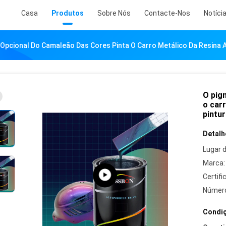
Casa
Produtos
Sobre Nós
Contacte-Nos
Notíci
Opcional Do Camaleão Das Cores Pinta O Carro Metálico Da Resina Ac
O pig
o carr
pintu
Detalh
Lugar 
Marca:
Certifi
Número
Condiç