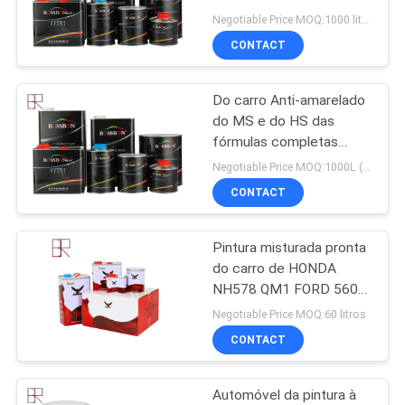
da laca
DO
Negotiable Price MOQ:1000 litros
CONTACT
SITE
28
Pintura misturada
Do carro Anti-amarelado
PRIVACY
do MS e do HS das
pronta do carro
POLICY
fórmulas completas
pintura para o reparo do
Negotiable Price MOQ:1000L (os artigos misturados são aceitáveis)
carro
CONTACT
Pintura misturada pronta
17
do carro de HONDA
Pasta automotivo
NH578 QM1 FORD 560
do reparo do risco
Negotiable Price MOQ:60 litros
da pintura
CONTACT
Automóvel da pintura à