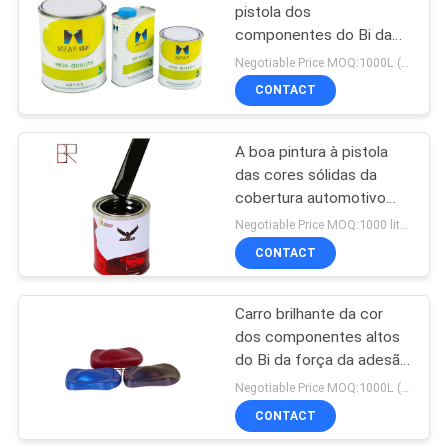
pistola dos
componentes do Bi da
24
concentração alta para
Negotiable Price MOQ:1000L (os artigos misturados são aceitáveis)
refinish a pintura
Verniz claro do
CONTACT
revestimento
A boa pintura à pistola
das cores sólidas da
cobertura automotivo
Refinish a pintura
Negotiable Price MOQ:1000 litros
CONTACT
21
Endurecedor da
Carro brilhante da cor
dos componentes altos
pintura do carro
do Bi da força da adesão
para refinish a pintura
Negotiable Price MOQ:1000L (os artigos misturados são aceitáveis)
CONTACT