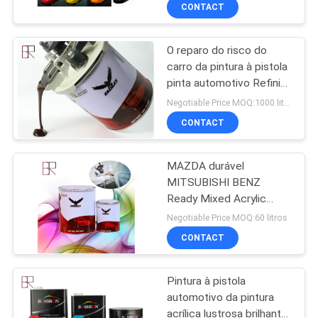
CONTROLE
CONTACT
DA
O reparo do risco do
QUALIDADE
33
carro da pintura à pistola
pinta automotivo Refinish
Pintura de Auto
CONTACTE-
a pintura
Negotiable Price MOQ:1000 litros
Refinish
NOS
CONTACT
MAZDA durável
NOTÍCIA
MITSUBISHI BENZ
Ready Mixed Acrylic
51
PEÇA
Paint
Negotiable Price MOQ:60 litros
Pintura metálica do
UMAS
CONTACT
CITAÇÕES
carro
Pintura à pistola
automotivo da pintura
MAPA
acrílica lustrosa brilhante