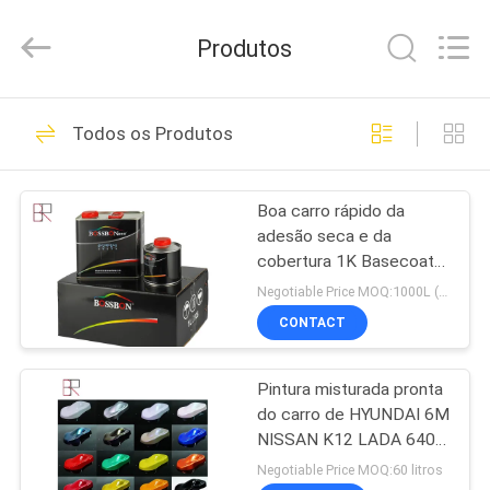
Automotive
Supplies
Co.,Ltd..
Produtos
All
Rights
Reserved.
Developed
CASA
by
60
ECER
Todos os Produtos
Pintura de repintura
PRODUTOS
automotiva
Boa carro rápido da
adesão seca e da
SOBRE
cobertura 1K Basecoat
NÓS
para refinish a pintura
Negotiable Price MOQ:1000L (os artigos misturados são aceitáveis)
CONTACT
32
EXCURSÃO
automotivo refinish
Pintura misturada pronta
DA
do carro de HYUNDAI 6M
FÁBRICA
a pintura
NISSAN K12 LADA 640
altos da plenitude
Negotiable Price MOQ:60 litros