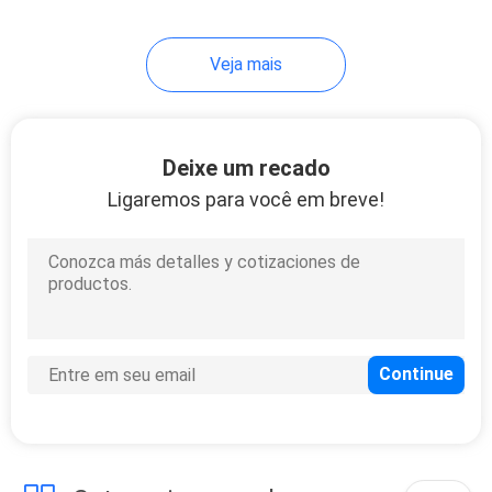
21
Veja mais
Diluente de tinta
automotiva
Deixe um recado
Ligaremos para você em breve!
7
Massa de vidraceiro
do poliéster do
carro