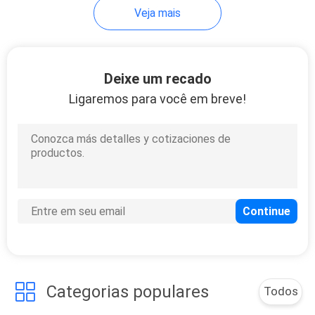
Veja mais
24
Verniz claro do
Deixe um recado
revestimento
Ligaremos para você em breve!
21
Endurecedor da
pintura do carro
Categorias populares
Todos