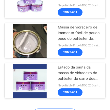
poliéster do carro do
DO
Negotiable Price MOQ:200cartons
auto
CONTACT
SITE
28
Pintura misturada
Massa de vidraceiro de
PRIVACY
lixamento fácil de pouco
pronta do carro
POLICY
peso do poliéster do
carro de Bodyfiller da
Negotiable Price MOQ:200 caixas
resina não saturada do
CONTACT
poliéster
Estado da pasta da
17
massa de vidraceiro do
Pasta automotivo
poliéster do carro dos
componentes do Bi de
Negotiable Price MOQ:200cartons
da pintura
BPO Bodyfiller
CONTACT