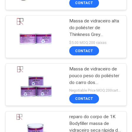
CONTROLE
CONTACT
DA
Massa de vidraceiro alta
QUALIDADE
33
do poliéster de
Thinkness Grey
Pintura de Auto
CONTACTE-
Unsaturated Polyester
$5.00 MOQ:200 caixas
Refinish
Resin Car
NOS
CONTACT
Massa de vidraceiro de
NOTÍCIA
pouco peso do poliéster
do carro dos
51
PEÇA
componentes do Bi de
Negotiable Price MOQ:200cartons
BPO Bodyfiller
Pintura metálica do
UMAS
CONTACT
CITAÇÕES
carro
reparo do corpo de 1K
Bodyfiller massa de
MAPA
vidraceiro seca rápida do