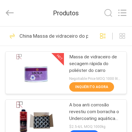
-
2025
Shenzhen
Produtos
Bangrong
Automotive
Supplies
Co.,Ltd..
All
CASA
60
Rights
China Massa de vidraceiro do poliéster do carro
Reserved.
Developed
Pintura de repintura
by
ECER
PRODUTOS
automotiva
HOT
Massa de vidraceiro de
secagem rápida do
SOBRE
poliéster do carro
NÓS
Negotiable Price MOQ:1000 litros
INQUÉRITO AGORA
32
EXCURSÃO
automotivo refinish
A boa anti corrosão
DA
revestiu com borracha o
FÁBRICA
a pintura
Undercoating aquática
do Undercoating
$2.5-4/L MOQ:1000kg