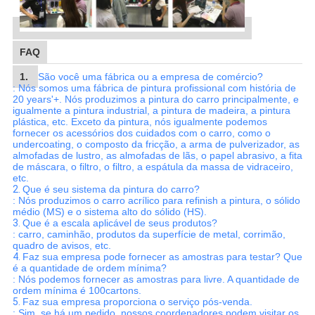
FAQ
1.
São você uma fábrica ou a empresa de comércio?
: Nós somos uma fábrica de pintura profissional com história de
20 years'+. Nós produzimos a pintura do carro principalmente, e
igualmente a pintura industrial, a pintura de madeira, a pintura
plástica, etc. Exceto da pintura, nós igualmente podemos
fornecer os acessórios dos cuidados com o carro, como o
undercoating, o composto da fricção, a arma de pulverizador, as
almofadas de lustro, as almofadas de lãs, o papel abrasivo, a fita
de máscara, o filtro, o filtro, a espátula da massa de vidraceiro,
etc.
2.
Que é seu sistema da pintura do carro?
: Nós produzimos o carro acrílico para refinish a pintura, o sólido
médio (MS) e o sistema alto do sólido (HS).
3.
Que é a escala aplicável de seus produtos?
: carro, caminhão, produtos da superfície de metal, corrimão,
quadro de avisos, etc.
4.
Faz sua empresa pode fornecer as amostras para testar? Que
é a quantidade de ordem mínima?
: Nós podemos fornecer as amostras para livre. A quantidade de
ordem mínima é 100cartons.
5.
Faz sua empresa proporciona o serviço pós-venda.
: Sim, se há um pedido, nossos coordenadores podem visitar os