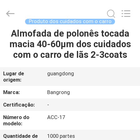
Bangrong
Automotive
Supplies
Co.,Ltd..
All
Produto dos cuidados com o carro
Rights
Reserved.
Almofada de polonês tocada
CASA
Developed
by
ECER
macia 40-60μm dos cuidados
PRODUTOS
com o carro de lãs 2-3coats
SOBRE
Lugar de
guangdong
origem:
NÓS
Marca:
Bangrong
EXCURSÃO
Certificação:
-
DA
Número do
ACC-17
FÁBRICA
modelo:
Quantidade de
1000 partes