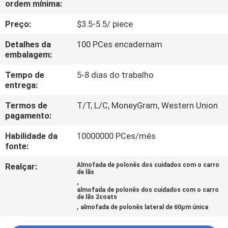
ordem mínima:
CONTROLE
DA
Preço:
$3.5-5.5/ piece
QUALIDADE
Detalhes da
100 PCes encadernam
embalagem:
CONTACTE-
Tempo de
5-8 dias do trabalho
entrega:
NOS
Termos de
T/T, L/C, MoneyGram, Western Union
pagamento:
NOTÍCIA
Habilidade da
10000000 PCes/mês
fonte:
PEÇA
Realçar:
Almofada de polonês dos cuidados com o carro
UMAS
de lãs
,
CITAÇÕES
almofada de polonês dos cuidados com o carro
de lãs 2coats
,
almofada de polonês lateral de 60μm única
MAPA