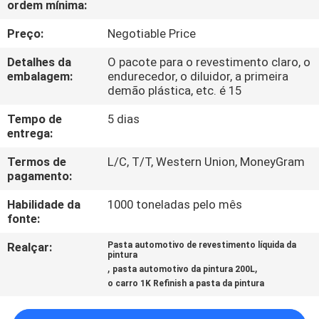
ordem mínima:
CONTROLE
DA
Preço:
Negotiable Price
QUALIDADE
Detalhes da
O pacote para o revestimento claro, o
embalagem:
endurecedor, o diluidor, a primeira
demão plástica, etc. é 15
CONTACTE-
Tempo de
5 dias
NOS
entrega:
Termos de
L/C, T/T, Western Union, MoneyGram
NOTÍCIA
pagamento:
Habilidade da
1000 toneladas pelo mês
PEÇA
fonte:
UMAS
Realçar:
Pasta automotivo de revestimento líquida da
pintura
CITAÇÕES
,
,
pasta automotivo da pintura 200L
o carro 1K Refinish a pasta da pintura
MAPA