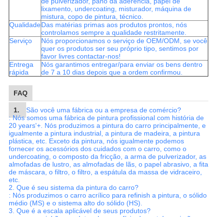
de pulverizador, pano da aderência, papel de
lixamento, undercoating, misturador, máquina de
mistura, copo de pintura, técnico.
Qualidade
Das matérias primas aos produtos prontos, nós
controlamos sempre a qualidade restritamente.
Serviço
Nós proporcionamos o serviço de OEM/ODM, se você
quer os produtos ser seu próprio tipo, sentimos por
favor livres contactar-nos!
Entrega
Nós garantimos entregar/para enviar os bens dentro
rápida
de 7 a 10 dias depois que a ordem confirmou.
FAQ
1.
São você uma fábrica ou a empresa de comércio?
: Nós somos uma fábrica de pintura profissional com história de
20 years'+. Nós produzimos a pintura do carro principalmente, e
igualmente a pintura industrial, a pintura de madeira, a pintura
plástica, etc. Exceto da pintura, nós igualmente podemos
fornecer os acessórios dos cuidados com o carro, como o
undercoating, o composto da fricção, a arma de pulverizador, as
almofadas de lustro, as almofadas de lãs, o papel abrasivo, a fita
de máscara, o filtro, o filtro, a espátula da massa de vidraceiro,
etc.
2.
Que é seu sistema da pintura do carro?
: Nós produzimos o carro acrílico para refinish a pintura, o sólido
médio (MS) e o sistema alto do sólido (HS).
3.
Que é a escala aplicável de seus produtos?