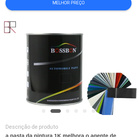
MELHOR PREÇO
DO
SITE
PRIVACY
POLICY
Descrição de produto
a pasta da pintura 1K melhora o agente de