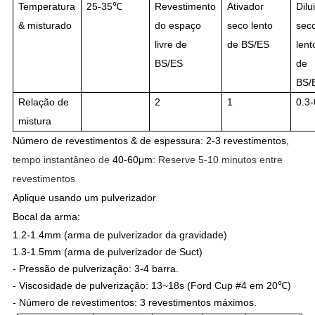
Temperatura
25-35℃
Revestimento
Ativador
Dilu
& misturado
do espaço
seco lento
sec
livre de
de BS/ES
lent
BS/ES
de
BS/
Relação de
2
1
0.3-
mistura
Número de revestimentos & de espessura: 2-3 revestimentos,
tempo instantâneo de
40-60μm
: Reserve 5-10 minutos entre
revestimentos
Aplique usando um pulverizador
Bocal da arma:
1.2-1.4mm (arma de pulverizador da gravidade)
1.3-1.5mm (arma de pulverizador de
Suct
)
-
Pressão de pulverização: 3-4 barra.
- Viscosidade de pulverização: 13~18s (Ford Cup #4 em 20℃)
- Número de revestimentos: 3 revestimentos máximos.