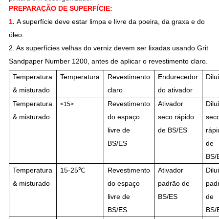
PREPARAÇÃO DE SUPERFÍCIE:
1.
A superfície deve estar limpa e livre da poeira, da graxa e do
óleo.
2. As superfícies velhas do verniz devem ser lixadas usando Grit
Sandpaper Number 1200, antes de aplicar o revestimento claro.
Temperatura
Temperatura
Revestimento
Endurecedor
Dilu
& misturado
claro
do ativador
Temperatura
Revestimento
Ativador
Dilu
<15>
& misturado
do espaço
seco rápido
sec
livre de
de BS/ES
rápi
BS/ES
de
BS/
Temperatura
15-25℃
Revestimento
Ativador
Dilu
& misturado
do espaço
padrão de
pad
livre de
BS/ES
de
BS/ES
BS/