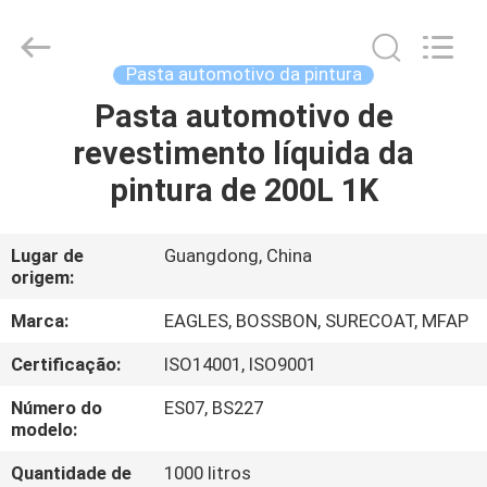
Bangrong
Automotive
Supplies
Co.,Ltd..
All
Pasta automotivo da pintura
Rights
Reserved.
Developed
Pasta automotivo de
CASA
by
ECER
revestimento líquida da
PRODUTOS
pintura de 200L 1K
SOBRE
Lugar de
Guangdong, China
origem:
NÓS
Marca:
EAGLES, BOSSBON, SURECOAT, MFAP
EXCURSÃO
Certificação:
ISO14001, ISO9001
DA
Número do
ES07, BS227
FÁBRICA
modelo:
Quantidade de
1000 litros