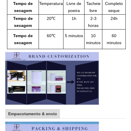
Tempo de
Temperatura
Livre de
Tacheie
Completo
secagem
poeira
livre
seque
Tempo de
20℃
1h
2-3
24h
secagem
horas
Tempo de
60℃
5 minutos
10
60
secagem
minutos
minutos
Empacotamento & envio