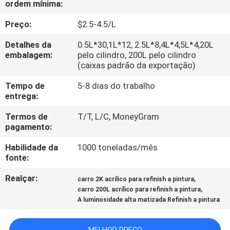
ordem mínima:
CONTROLE
DA
Preço:
$2.5-4.5/L
QUALIDADE
Detalhes da
0.5L*30,1L*12, 2.5L*8,4L*4,5L*4,20L
embalagem:
pelo cilindro, 200L pelo cilindro
(caixas padrão da exportação)
CONTACTE-
Tempo de
5-8 dias do trabalho
NOS
entrega:
Termos de
T/T, L/C, MoneyGram
NOTÍCIA
pagamento:
Habilidade da
1000 toneladas/mês
PEÇA
fonte:
UMAS
Realçar:
,
carro 2K acrílico para refinish a pintura
,
CITAÇÕES
carro 200L acrílico para refinish a pintura
A luminosidade alta matizada Refinish a pintura
MAPA