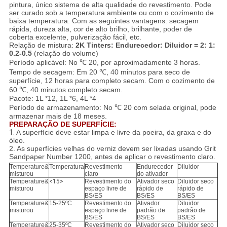
pintura, único sistema de alta qualidade do revestimento. Pode
ser curado sob a temperatura ambiente ou com o cozimento de
baixa temperatura. Com as seguintes vantagens: secagem
rápida, dureza alta, cor de alto brilho, brilhante, poder de
coberta excelente, pulverização fácil, etc.
Relação de mistura:
2K Tinters: Endurecedor: Diluidor = 2: 1:
0.2-0.5
(relação do volume)
Período aplicável: No ℃ 20, por aproximadamente 3 horas.
Tempo de secagem: Em 20 ℃, 40 minutos para seco de
superfície, 12 horas para completo secam. Com o cozimento de
60 ℃, 40 minutos completo secam.
Pacote: 1L *12, 1L *6, 4L *4
Período de armazenamento: No ℃ 20 com selada original, pode
armazenar mais de 18 meses.
PREPARAÇÃO DE SUPERFÍCIE:
1.
A superfície deve estar limpa e livre da poeira, da graxa e do
óleo.
2. As superfícies velhas do verniz devem ser lixadas usando Grit
Sandpaper Number 1200, antes de aplicar o revestimento claro.
Temperature&
Temperatura
Revestimento
Endurecedor
Diluidor
misturou
claro
do ativador
Temperature&
<15>
Revestimento do
Ativador seco
Diluidor seco
misturou
espaço livre de
rápido de
rápido de
BS/ES
BS/ES
BS/ES
Temperature&
15-25ºC
Revestimento do
Ativador
Diluidor
misturou
espaço livre de
padrão de
padrão de
BS/ES
BS/ES
BS/ES
Temperature&
25-35ºC
Revestimento do
Ativador seco
Diluidor seco