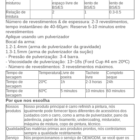
misturou
espaço livre de
lento de
lento de
BS/ES
BS/ES
BS/ES
Relação de
2
1
0.3-0.5
mistura
Número de revestimentos & de espessura: 2-3 revestimentos,
tempo instantâneo de 40-60μm: Reserve 5-10 minutos entre
revestimentos
Aplique usando um pulverizador
Bocal da arma:
1.2-1.4mm (arma de pulverizador da gravidade)
1.3-1.5mm (arma de pulverizador da sução)
- Pressão de pulverização: 3-4 barra.
- Viscosidade de pulverização: 13~18s (Ford Cup #4 em 20ºC)
- Número de revestimentos: 3 revestimentos máximos.
Tempo de
Temperatura
Livre de
Tacheie
Completo
secagem
poeira
livre
seque
Tempo de
20ºC
1h
2-3 horas
24h
secagem
Tempo de
60ºC
5 minutos
10 minutos
60 minutos
secagem
Por que nos escolha
Nossos
Nosso produto principal é carro refinish a pintura, nós
produtos
igualmente pode fornecer tipos diferentes de acessórios dos
cuidados com o carro, como a arma de pulverizador, pano da
aderência, papel de lixamento, undercoating, misturador,
máquina de mistura, copo de pintura, técnico.
Qualidade
Das matérias primas aos produtos prontos, nós controlamos
sempre a qualidade restritamente.
Serviço
Nós proporcionamos o serviço de OEM/ODM, se você quer os