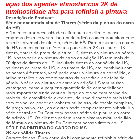
ação dos agentes atmosféricos 2K da
luminosidade alta para refinish a pintura
Descrição de Produact
Série concentrada alta de Tinters (séries da pintura do carro
do HS)
A fim encontrar necessidades diferentes do cliente, nossa
empresa desenvolveu o tipo-um da adição concentrou altamente
a série universal dos tinters, série do HS. Para misturar os tinters
do HS com as pastas diferentes pode obter 2K os tinters, 1K
tinters, tinters de prata da pintura 1K, tinters da pintura da pérola
1K. Nossa série da pintura do carro da adição HS tem mais de
70 tipos de tinters do HS, incluindo tinters da cor sólida do HS,
os tinters de prata do HS, e os tinters do HS, etc. combinou com
as pastas diferentes, você pode obter a pintura da cor sólida, o
brilho metálico e os revestimentos da superfície do efeito da
pérola. A série da pintura do carro da adição HS tem muitas
vantagens, como a pequena quantidade de compatibilidade
mais importante ainda contida, larga da resina com resina da
maioria, de estabilidade excelente, de uma dispersão mais fácil
com resina, de poder de coberta muito alto, de escala completa,
de preço baixo, etc., os clientes pode completamente substituir a
série central de Du Pont com nossas séries da pintura do carro
da adição HS. Os clientes podem usar o sistema misturado lido
da fórmula da pintura de Du Pont com nossos tinters do HS!
SÉRIE DA PINTURA DO CARRO DO MS
2K cor sólida Tinters
Características: É um carro do bi-componente refinish a série da