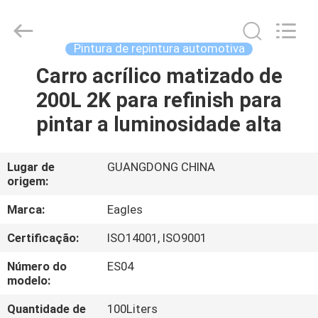
Bangrong
Automotive
Supplies
Co.,Ltd..
All
Pintura de repintura automotiva
Rights
Reserved.
Developed
Carro acrílico matizado de
CASA
by
ECER
200L 2K para refinish para
PRODUTOS
pintar a luminosidade alta
SOBRE
Lugar de
GUANGDONG CHINA
origem:
NÓS
Marca:
Eagles
EXCURSÃO
Certificação:
ISO14001, ISO9001
DA
Número do
ES04
FÁBRICA
modelo:
Quantidade de
100Liters