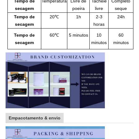
Tempo de
Temperatura
Livre de
Tacheie
Completo
secagem
poeira
livre
seque
Tempo de
20℃
1h
2-3
24h
secagem
horas
Tempo de
60℃
5 minutos
10
60
secagem
minutos
minutos
Empacotamento & envio