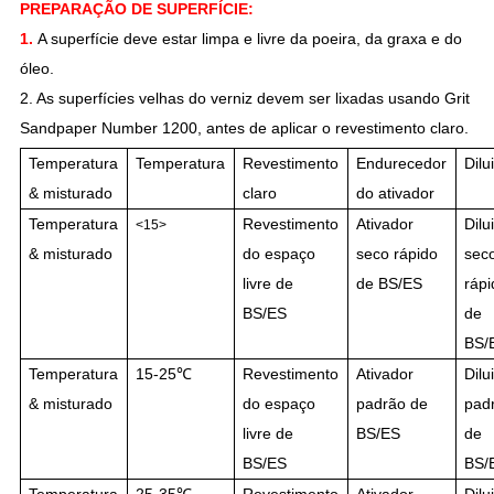
PREPARAÇÃO DE SUPERFÍCIE:
1.
A superfície deve estar limpa e livre da poeira, da graxa e do
óleo.
2. As superfícies velhas do verniz devem ser lixadas usando Grit
Sandpaper Number 1200, antes de aplicar o revestimento claro.
Temperatura
Temperatura
Revestimento
Endurecedor
Dilu
& misturado
claro
do ativador
Temperatura
Revestimento
Ativador
Dilu
<15>
& misturado
do espaço
seco rápido
sec
livre de
de BS/ES
rápi
BS/ES
de
BS/
Temperatura
15-25℃
Revestimento
Ativador
Dilu
& misturado
do espaço
padrão de
pad
livre de
BS/ES
de
BS/ES
BS/