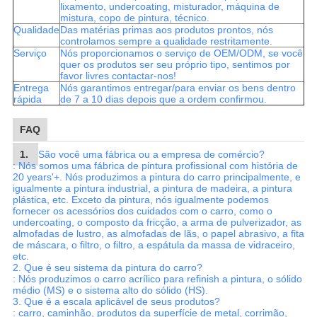
lixamento, undercoating, misturador, máquina de
mistura, copo de pintura, técnico.
Qualidade
Das matérias primas aos produtos prontos, nós
controlamos sempre a qualidade restritamente.
Serviço
Nós proporcionamos o serviço de OEM/ODM, se você
quer os produtos ser seu próprio tipo, sentimos por
favor livres contactar-nos!
Entrega
Nós garantimos entregar/para enviar os bens dentro
rápida
de 7 a 10 dias depois que a ordem confirmou.
FAQ
1.
São você uma fábrica ou a empresa de comércio?
: Nós somos uma fábrica de pintura profissional com história de
20 years'+. Nós produzimos a pintura do carro principalmente, e
igualmente a pintura industrial, a pintura de madeira, a pintura
plástica, etc. Exceto da pintura, nós igualmente podemos
fornecer os acessórios dos cuidados com o carro, como o
undercoating, o composto da fricção, a arma de pulverizador, as
almofadas de lustro, as almofadas de lãs, o papel abrasivo, a fita
de máscara, o filtro, o filtro, a espátula da massa de vidraceiro,
etc.
2.
Que é seu sistema da pintura do carro?
: Nós produzimos o carro acrílico para refinish a pintura, o sólido
médio (MS) e o sistema alto do sólido (HS).
3.
Que é a escala aplicável de seus produtos?
: carro, caminhão, produtos da superfície de metal, corrimão,