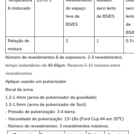
Temperatura
25-35℃
Revestimento
Ativador
Dilu
& misturado
do espaço
seco lento
sec
livre de
de BS/ES
lent
BS/ES
de
BS/
Relação de
2
1
0.3-
mistura
Número de revestimentos & de espessura: 2-3 revestimentos,
tempo instantâneo de
40-60μm
: Reserve 5-10 minutos entre
revestimentos
Aplique usando um pulverizador
Bocal da arma:
1.2-1.4mm (arma de pulverizador da gravidade)
1.3-1.5mm (arma de pulverizador de
Suct
)
-
Pressão de pulverização: 3-4 barra.
- Viscosidade de pulverização: 13~18s (Ford Cup #4 em 20℃)
- Número de revestimentos: 3 revestimentos máximos.