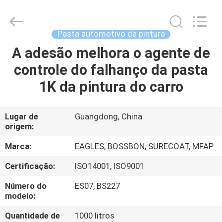
Bangrong
Automotive
Supplies
Co.,Ltd..
All
Pasta automotivo da pintura
Rights
Reserved.
Developed
A adesão melhora o agente de
CASA
by
ECER
controle do falhanço da pasta
PRODUTOS
1K da pintura do carro
SOBRE
Lugar de
Guangdong, China
origem:
NÓS
Marca:
EAGLES, BOSSBON, SURECOAT, MFAP
EXCURSÃO
Certificação:
ISO14001, ISO9001
DA
Número do
ES07, BS227
FÁBRICA
modelo:
Quantidade de
1000 litros