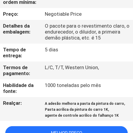
ordem mínima:
CONTROLE
DA
Preço:
Negotiable Price
QUALIDADE
Detalhes da
O pacote para o revestimento claro, o
embalagem:
endurecedor, o diluidor, a primeira
demão plástica, etc. é 15
CONTACTE-
Tempo de
5 dias
NOS
entrega:
Termos de
L/C, T/T, Western Union,
NOTÍCIA
pagamento:
Habilidade da
1000 toneladas pelo mês
PEÇA
fonte:
UMAS
Realçar:
,
A adesão melhora a pasta da pintura do carro
,
CITAÇÕES
Pasta acrílica da pintura do carro 1K
agente de controle acrílico do falhanço 1K
MAPA