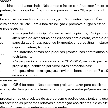
ecedor
a qualidade, anti-amarelado. Nós temos o índice contínuo econômico, pa
 padrão, lentos rápidos. É apropriado para os tinters 2K, a pintura 2K 
or
idor é s dividido em tipos secos secos, padrão e lentos rápidos. É usado
meira demão 2K, etc. Tem a boa dissolução e promove-a ligar o efeito.
ue nos escolha
Nosso produto principal é carro refinish a pintura, nós igualme
s
diferentes de acessórios dos cuidados com o carro, como a ar
os
pano da aderência, papel de lixamento, undercoating, mistura
copo de pintura, técnico.
Das matérias primas aos produtos prontos, nós controlamos 
dade
restritamente.
Nós proporcionamos o serviço de OEM/ODM, se você quer os 
o
próprio tipo, sentimos por favor livres contactar-nos!
a
Nós garantimos entregar/para enviar os bens dentro de 7 a 10
ordem confirmou.
s serviços
rviço do OEM forneceu. Nós podemos projetar e fazer para os clientes 
ega rápida. Nós podemos terminar a produção e entregar/para enviar 
mou.
 produziremos os produtos de acordo com o pedido dos clientes, a qual
 fornecemos os presentes relativos à promoção aos clientes. Se os clien
ão serão com seus próprios marca e projeto.