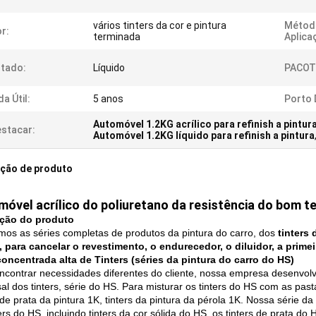
vários tinters da cor e pintura
Métod
r:
terminada
Aplica
tado:
Líquido
PACOT
da Útil:
5 anos
Porto 
Automóvel 1.2KG acrílico para refinish a pintur
stacar:
Automóvel 1.2KG líquido para refinish a pintura
ição de produto
óvel acrílico do poliuretano da resistência do bom te
ição do produto
mos as séries completas de produtos da pintura do carro, dos
tinters 
, para cancelar o revestimento, o endurecedor, o diluidor, a prime
concentrada alta de Tinters (séries da pintura do carro do HS)
encontrar necessidades diferentes do cliente, nossa empresa desenvol
al dos tinters, série do HS. Para misturar os tinters do HS com as pasta
s de prata da pintura 1K, tinters da pintura da pérola 1K. Nossa série d
ers do HS, incluindo tinters da cor sólida do HS, os tinters de prata d