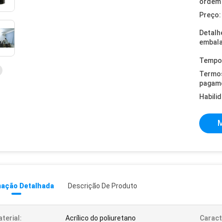
ordem 
Preço:
Detalh
embal
Tempo 
Termo
pagam
Habili
M
mação Detalhada
Descrição De Produto
terial:
Acrílico do poliuretano
Caract