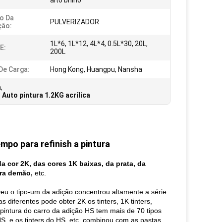
alto brilho
o Da
PULVERIZADOR
ção:
1L*6, 1L*12, 4L*4, 0.5L*30, 20L,
E:
200L
De Carga:
Hong Kong, Huangpu, Nansha
a
,
,
Auto pintura 1.2KG acrílica
mpo para refinish a pintura
da cor 2K, das cores 1K baixas, da prata, da
ira demão,
etc.
veu o tipo-um da adição concentrou altamente a série
s diferentes pode obter 2K os tinters, 1K tinters,
a pintura do carro da adição HS tem mais de 70 tipos
o HS, e os tinters do HS, etc. combinou com as pastas