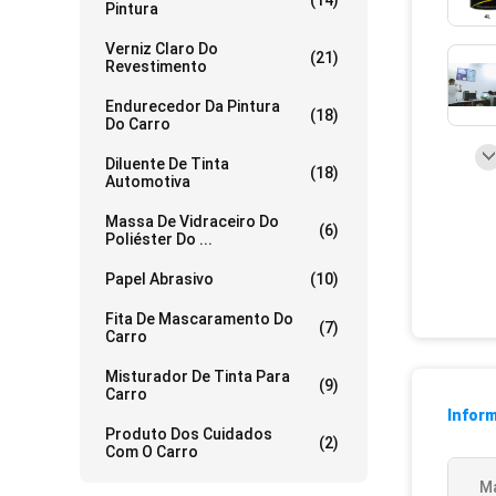
(14)
Pintura
Verniz Claro Do
(21)
Revestimento
Endurecedor Da Pintura
(18)
Do Carro
Diluente De Tinta
(18)
Automotiva
Massa De Vidraceiro Do
(6)
Poliéster Do ...
Papel Abrasivo
(10)
Fita De Mascaramento Do
(7)
Carro
Misturador De Tinta Para
(9)
Carro
Infor
Produto Dos Cuidados
(2)
Com O Carro
Ma