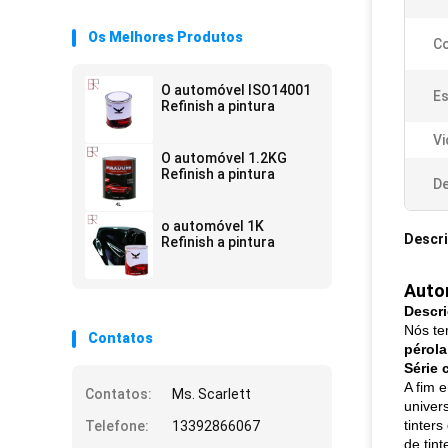
Os Melhores Produtos
Co
O automóvel ISO14001
Es
Refinish a pintura
Vi
O automóvel 1.2KG
Refinish a pintura
De
o automóvel 1K
Descr
Refinish a pintura
Autom
Descr
Nós te
Contatos
pérola
Série 
A fim 
Contatos:
Ms. Scarlett
univers
tinter
Telefone:
13392866067
de tint