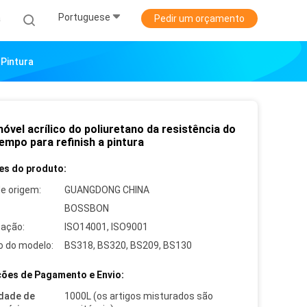
Portuguese
a
Pedir um orçamento
 Pintura
vel acrílico do poliuretano da resistência do
empo para refinish a pintura
es do produto:
de origem:
GUANGDONG CHINA
BOSSBON
cação:
ISO14001, ISO9001
 do modelo:
BS318, BS320, BS209, BS130
ões de Pagamento e Envio:
dade de
1000L (os artigos misturados são