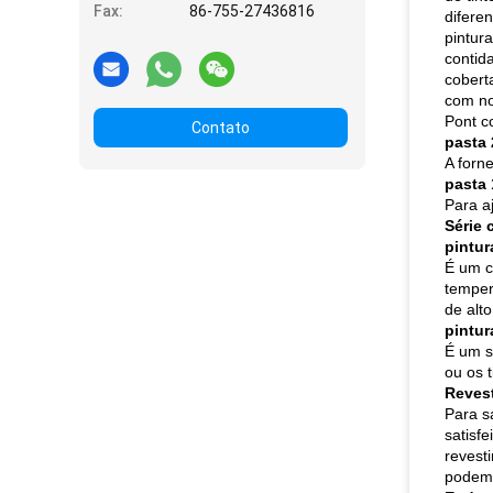
Fax:
86-755-27436816
diferen
pintur
contid
cobert
com no
Pont c
Contato
pasta
A forn
pasta
Para a
Série 
pintur
É um c
temper
de alto
pintur
É um s
ou os t
Revest
Para s
satisfe
revesti
podem 