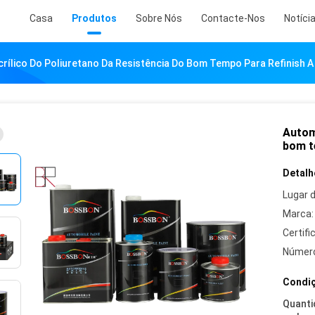
Casa
Produtos
Sobre Nós
Contacte-Nos
Notíci
rílico Do Poliuretano Da Resistência Do Bom Tempo Para Refinish A
Automó
bom t
Detalh
Lugar 
Marca:
Certifi
Número
Condiç
Quanti