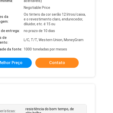
mínima:
aceitáveis)
Negotiable Price
Os tinters da cor serão 12 litros/caixa,
es da
e o revestimento claro, endurecedor,
agem:
diluidor, etc. é 15 ou
de entrega:
no prazo de 10 dias
s de
L/C, T/T, Western Union, MoneyGram
ento:
dade da fonte:
1000 toneladas por meses
elhor Preço
Contato
resistência do bom tempo, de
erísticas: