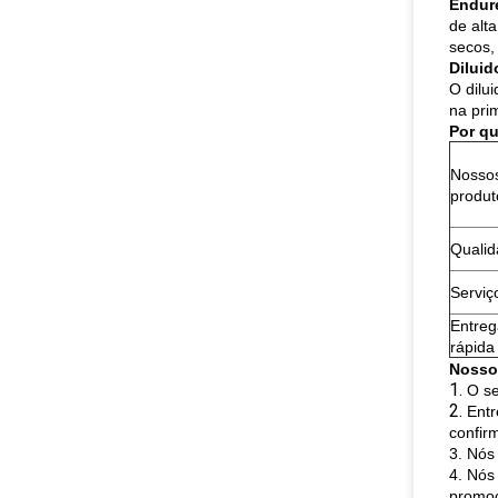
Endur
de alt
secos,
Diluid
O dilu
na pri
Por q
Nosso
produt
Quali
Serviç
Entreg
rápida
Nosso
1.
O se
2.
Entr
confir
3. Nós
4. Nós
promoç