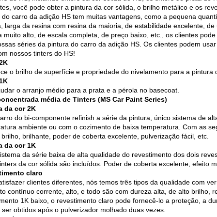
tes, você pode obter a pintura da cor sólida, o brilho metálico e os rev
a do carro da adição HS tem muitas vantagens, como a pequena quanti
a, larga da resina com resina da maioria, de estabilidade excelente, d
a muito alto, de escala completa, de preço baixo, etc., os clientes pod
ssas séries da pintura do carro da adição HS. Os clientes podem usar 
om nossos tinters do HS!
 2K
ece o brilho de superfície e propriedade do nivelamento para a pintura 
 1K
judar o arranjo médio para a prata e a pérola no basecoat.
concentrada média de Tinters (MS Car Paint Series)
a da cor 2K
arro do bi-componente refinish a série da pintura, único sistema de al
atura ambiente ou com o cozimento de baixa temperatura. Com as segu
 brilho, brilhante, poder de coberta excelente, pulverização fácil, etc.
a da cor 1K
istema da série baixa de alta qualidade do revestimento dos dois reves
inters da cor sólida são incluídos. Poder de coberta excelente, efeito me
imento claro
atisfazer clientes diferentes, nós temos três tipos da qualidade com v
ito contínuo corrente, alto, e todo são com dureza alta, de alto brilho, 
mento 1K baixo, o revestimento claro pode fornecê-lo a proteção, a durab
ser obtidos após o pulverizador molhado duas vezes.