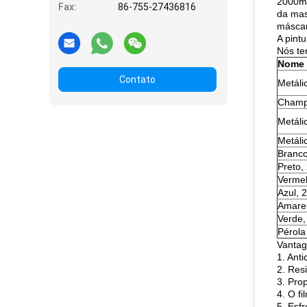
2000ml
Fax:
86-755-27436816
da mass
máscar
A pint
Nós te
Nome
Contato
Metáli
Champ
Metáli
Metáli
Branco
Preto,
Vermel
Azul, 
Amarel
Verde,
Pérola
Vantag
1. Anti
2. Res
3. Prop
4. O fi
5. Esf