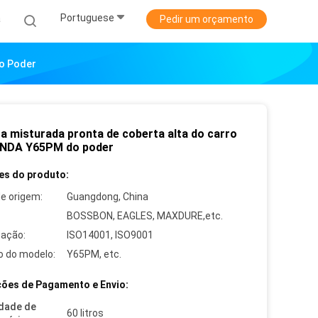
Portuguese
a
Pedir um orçamento
Do Poder
ra misturada pronta de coberta alta do carro
NDA Y65PM do poder
es do produto:
de origem:
Guangdong, China
BOSSBON, EAGLES, MAXDURE,etc.
cação:
ISO14001, ISO9001
 do modelo:
Y65PM, etc.
ões de Pagamento e Envio:
dade de
60 litros