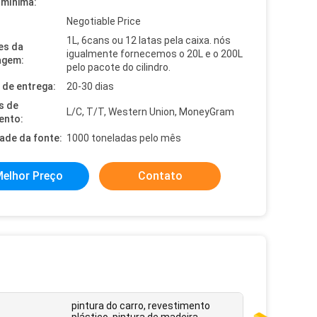
mínima:
Negotiable Price
1L, 6cans ou 12 latas pela caixa. nós
es da
igualmente fornecemos o 20L e o 200L
agem:
pelo pacote do cilindro.
de entrega:
20-30 dias
s de
L/C, T/T, Western Union, MoneyGram
ento:
dade da fonte:
1000 toneladas pelo mês
elhor Preço
Contato
pintura do carro, revestimento