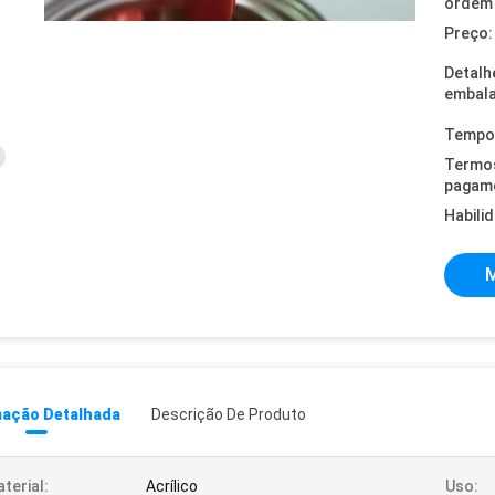
ordem 
Preço:
Detalh
embal
Tempo 
Termo
pagam
Habili
M
mação Detalhada
Descrição De Produto
terial:
Acrílico
Uso: