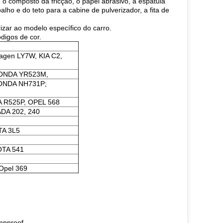
 o composto da fricção, o papel abrasivo, a espátula
oalho e do teto para a cabine de pulverizador, a fita de
rizar ao modelo específico do carro.
digos de cor.
agen LY7W, KIA C2,
HONDA YR523M,
HONDA NH731P;
 R525P, OPEL 568
ADA 202, 240
TA 3L5
OTA 541
Opel 369
mpproof.