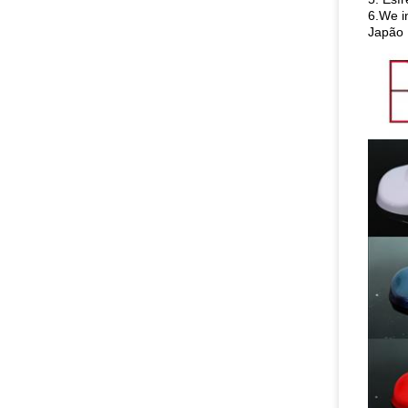
6.We i
Japão 