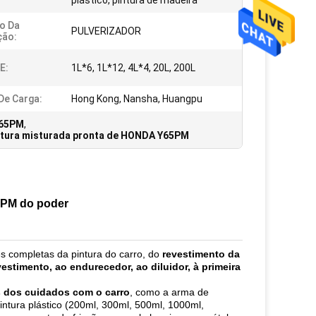
plástico, pintura de madeira
o Da
PULVERIZADOR
ção:
E:
1L*6, 1L*12, 4L*4, 20L, 200L
De Carga:
Hong Kong, Nansha, Huangpu
Y65PM
,
ntura misturada pronta de HONDA Y65PM
65PM do poder
es completas da pintura do carro, do
revestimento da
vestimento, ao endurecedor, ao diluidor, à primeira
 dos cuidados com o carro
, como a arma de
pintura plástico (200ml, 300ml, 500ml, 1000ml,