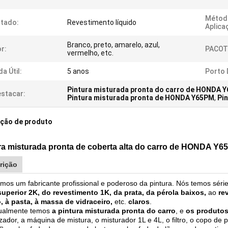
Métod
tado:
Revestimento líquido
Aplica
Branco, preto, amarelo, azul,
r:
PACOT
vermelho, etc.
da Útil:
5 anos
Porto 
Pintura misturada pronta do carro de HONDA 
stacar:
Pintura misturada pronta de HONDA Y65PM
,
Pi
ição de produto
ra misturada pronta de coberta alta do carro de HONDA Y
rição
mos um fabricante profissional e poderoso da pintura. Nós temos séri
superior 2K, do revestimento 1K, da prata, da pérola baixos,
ao
re
 à pasta, à massa de vidraceiro,
etc.
claros
.
ualmente temos
a pintura misturada pronta do carro
, e
os produtos
izador, a máquina de mistura, o misturador 1L e 4L, o filtro, o copo de 