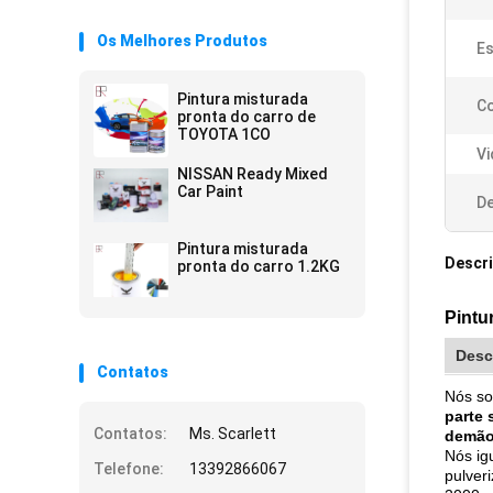
Os Melhores Produtos
Es
Pintura misturada
Co
pronta do carro de
TOYOTA 1CO
Vi
NISSAN Ready Mixed
Car Paint
De
Pintura misturada
Descr
pronta do carro 1.2KG
Pintu
Desc
Contatos
Nós so
parte 
Contatos:
Ms. Scarlett
demão,
Nós ig
Telefone:
13392866067
pulver