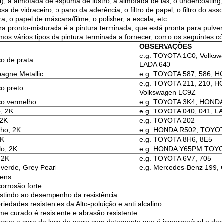
), a almofada de espuma de lustro, a almofada de lãs, o undercoating,
a de vidraceiro, o pano da aderência, o filtro de papel, o filtro do ass
a, o papel de máscara/filme, o polisher, a escala, etc.
ura pronto-misturada é a pintura terminada, que está pronta para pulve
mos vários tipos da pintura terminada a fornecer, como os seguintes có
OBSERVAÇÕES
e.g. TOYOTA 1C0, Volksw
co de prata
LADA 640
agne Metallic
e.g. TOYOTA 587, 586, 
e.g. TOYOTA 211, 210, 
co preto
Volkswagen LC9Z
co vermelho
e.g. TOYOTA 3K4, HONDA
, 2K
e.g. TOYOTA 040, 041, L
 2K
e.g. TOYOTA 202
ho, 2K
e.g. HONDA R502, TOYO
2K
e.g. TOYOTA 8H6, 8E5
o, 2K
e.g. HONDA Y65PM TOY
 2K
e.g. TOYOTA 6V7, 705
 verde, Grey Pearl
e.g. Mercedes-Benz 199, 
ens:
corrosão forte
istindo ao desempenho da resistência
riedades resistentes da Alto-poluição e anti alcalino.
lme curado é resistente e abrasão resistente.
regue a cara da laca do carro com detergente que é impermeável e da