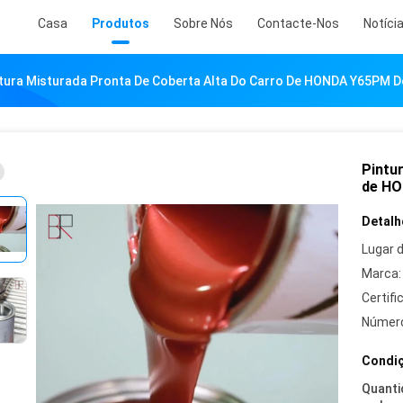
Casa
Produtos
Sobre Nós
Contacte-Nos
Notíci
tura Misturada Pronta De Coberta Alta Do Carro De HONDA Y65PM 
Pintu
de HO
Detalh
Lugar 
Marca:
Certifi
Número
Condiç
Quanti