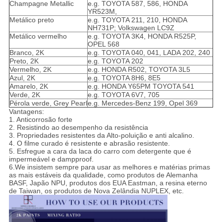
Champagne Metallic
e.g. TOYOTA 587, 586, HONDA
YR523M,
Metálico preto
e.g. TOYOTA 211, 210, HONDA
NH731P; Volkswagen LC9Z
Metálico vermelho
e.g. TOYOTA 3K4, HONDA R525P,
OPEL 568
Branco, 2K
e.g. TOYOTA 040, 041, LADA 202, 240
Preto, 2K
e.g. TOYOTA 202
Vermelho, 2K
e.g. HONDA R502, TOYOTA 3L5
Azul, 2K
e.g. TOYOTA 8H6, 8E5
Amarelo, 2K
e.g. HONDA Y65PM TOYOTA 541
Verde, 2K
e.g. TOYOTA 6V7, 705
Pérola verde, Grey Pearl
e.g. Mercedes-Benz 199, Opel 369
Vantagens:
1. Anticorrosão forte
2. Resistindo ao desempenho da resistência
3. Propriedades resistentes da Alto-poluição e anti alcalino.
4. O filme curado é resistente e abrasão resistente.
5. Esfregue a cara da laca do carro com detergente que é
impermeável e dampproof.
6.We insistem sempre para usar as melhores e matérias primas
as mais estáveis da qualidade, como produtos de Alemanha
BASF, Japão NPU, produtos dos EUA Eastman, a resina eterno
de Taiwan, os produtos de Nova Zelândia NUPLEX, etc.