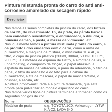
Pintura misturada pronta do carro do anti anti-
corrosivo amarelado de secagem rápido
Descrição
Nós temos as séries completas da pintura do carro, dos
tinters
da cor 2K, do revestimento 1K, da prata, da pérola baixos,
para cancelar o revestimento, o endurecedor, o diluidor, a
primeira demão, a pasta, a massa de vidraceiro,
etc.
Nós igualmente temos
a pintura misturada pronta do carro
, e
os produtos dos cuidados com o carro
, como a arma de
pulverizador, a máquina de mistura, o misturador 1L e 4L, o
filtro, o copo de pintura plástico (200ml, 300ml, 500ml, 1000ml,
2000ml), a almofada de espuma de lustro, a almofada de lãs, o
undercoating, o composto da fricção, o papel abrasivo, a
espátula da massa de vidraceiro, o pano da aderência, o filtro de
papel, o filtro do assoalho e do teto para a cabine de
pulverizador, a fita de máscara, o papel de máscara/filme, o
polisher, a escala, etc.
A pintura pronto-misturada é a pintura terminada, que está
pronta para pulverizar ao modelo específico do carro.
Nós temos vários tipos da pintura terminada a fornecer, como os
seguintes códigos de cor.
Nome
OBSERVAÇÕES
Metálico de prata
e.g. TOYOTA 1C0, Volkswagen LY7W,
KIA C2, LADA 640