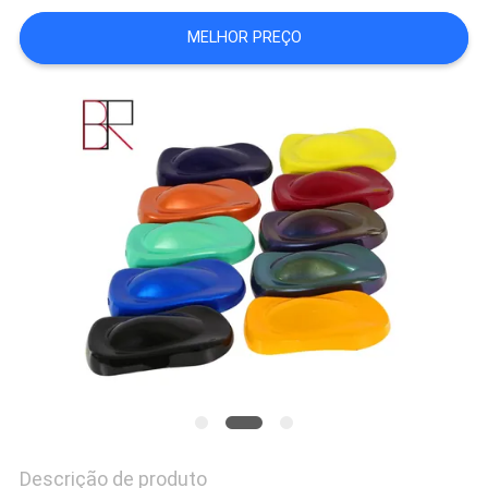
DO
MELHOR PREÇO
SITE
PRIVACY
POLICY
Descrição de produto