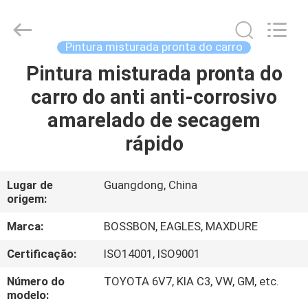
Automotive
Supplies
Co.,Ltd..
All
Rights
Pintura misturada pronta do carro
Reserved.
Developed
Pintura misturada pronta do
CASA
by
ECER
carro do anti anti-corrosivo
PRODUTOS
amarelado de secagem
rápido
SOBRE
NÓS
Lugar de
Guangdong, China
origem:
EXCURSÃO
Marca:
BOSSBON, EAGLES, MAXDURE
DA
Certificação:
ISO14001, ISO9001
FÁBRICA
Número do
TOYOTA 6V7, KIA C3, VW, GM, etc.
modelo: