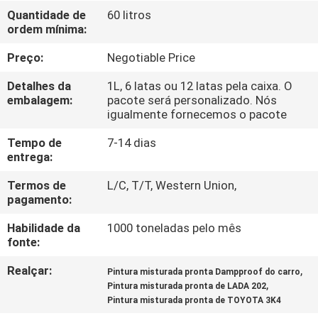
CONTROLE
Quantidade de
60 litros
ordem mínima:
DA
QUALIDADE
Preço:
Negotiable Price
Detalhes da
1L, 6 latas ou 12 latas pela caixa. O
CONTACTE-
embalagem:
pacote será personalizado. Nós
igualmente fornecemos o pacote
NOS
Tempo de
7-14 dias
entrega:
NOTÍCIA
Termos de
L/C, T/T, Western Union,
pagamento:
PEÇA
Habilidade da
1000 toneladas pelo mês
UMAS
fonte:
CITAÇÕES
Realçar:
,
Pintura misturada pronta Dampproof do carro
,
Pintura misturada pronta de LADA 202
Pintura misturada pronta de TOYOTA 3K4
MAPA