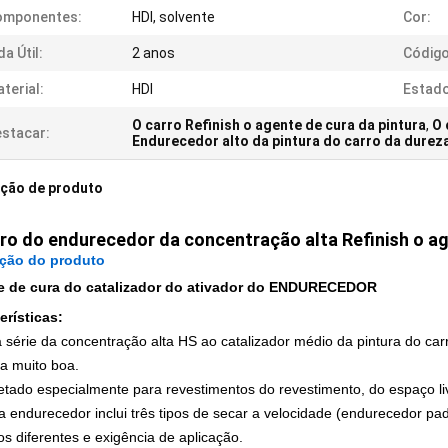
omponentes:
HDI, solvente
Cor:
da Útil:
2 anos
Código
terial:
HDI
Estado
O carro Refinish o agente de cura da pintura
,
O 
stacar:
Endurecedor alto da pintura do carro da durez
ição de produto
ro do endurecedor da concentração alta Refinish o ag
ição do produto
e de cura do catalizador do ativador do ENDURECEDOR
erísticas:
série da concentração alta HS ao catalizador médio da pintura do ca
a muito boa.
jetado especialmente para revestimentos do revestimento, do espaço li
a endurecedor inclui três tipos de secar a velocidade (endurecedor pa
os diferentes e exigência de aplicação.