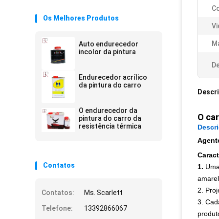
C
Os Melhores Produtos
Vi
Ma
Auto endurecedor
incolor da pintura
De
Endurecedor acrílico
da pintura do carro
Descr
O endurecedor da
O car
pintura do carro da
resistência térmica
Descr
Agent
Caract
Contatos
1.
Uma 
amarel
2. Pro
Contatos:
Ms. Scarlett
3. Cad
Telefone:
13392866067
produt