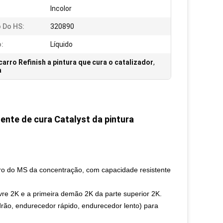
Incolor
 Do HS:
320890
:
Líquido
carro Refinish a pintura que cura o catalizador
,
a
ente de cura Catalyst da pintura
rro do MS da concentração, com capacidade resistente
vre 2K e a primeira demão 2K da parte superior 2K.
drão, endurecedor rápido, endurecedor lento) para