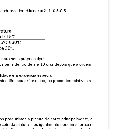
endurecedor: diluidor = 2: 1: 0.3-0.5.
atura
 de 15℃
15℃ a 30℃
 de 30℃
para seus próprios tipos.
os bens dentro de 7 a 10 dias depois que a ordem
idade e a exigência especial.
tes têm seu próprio tipo, os presentes relativos à
Nós produzimos a pintura do carro principalmente, e
. Exceto da pintura, nós igualmente podemos fornecer