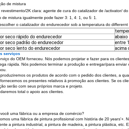
ação de mistura
 revestimento/2K clara: agente de cura do catalizador de /activator/ do 
 de mistura igualmente pode fazer 3: 1, 4: 1, ou 5: 1.
scolher o catalizador do endurecedor sob a temperatura do differernt
temper
dor seco rápido do endurecedor
abaixo
dor seco padrão do endurecedor
entre 
dor seco lento do endurecedor
acima
s serviços
rviço do OEM forneceu. Nós podemos projetar e fazer para os clientes 
rega rápida. Nós podemos terminar a produção e entregar/para enviar 
mou.
 produziremos os produtos de acordo com o pedido dos clientes, a qual
 fornecemos os presentes relativos à promoção aos clientes. Se os clien
ão serão com seus próprios marca e projeto.
 daremos total o apoio aos clientes.
você uma fábrica ou a empresa de comércio?
somos uma fábrica de pintura profissional com história de 20 years'+. 
ente a pintura industrial, a pintura de madeira, a pintura plástica, etc