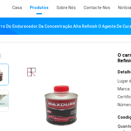
Casa
Produtos
Sobre Nós
Contacte-Nos
Notíci
rro Do Endurecedor Da Concentração Alta Refinish O Agente De Cura
O car
Refini
Detalh
Lugar 
Marca:
Certifi
Número
Condiç
Quanti