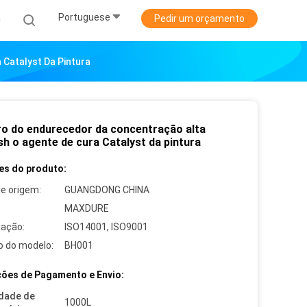
Portuguese
a
Pedir um orçamento
 Catalyst Da Pintura
ro do endurecedor da concentração alta
sh o agente de cura Catalyst da pintura
es do produto:
de origem:
GUANGDONG CHINA
MAXDURE
cação:
ISO14001, ISO9001
 do modelo:
BH001
ões de Pagamento e Envio:
dade de
1000L