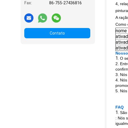
Fax:
86-755-27436816
4, rel
pintura
A ração
Como e
nome
Contato
ativa
ativa
ativa
Nosso
1.
O se
2. Ent
confir
3. Nós
4. Nós
promoç
5. Nós
FAQ
1.
São 
: Nós 
igualm