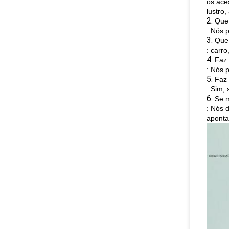
os ace
lustro,
2.
Que 
: Nós p
3.
Que 
: carr
4.
Faz 
: Nós 
5.
Faz 
: Sim,
6.
Se m
: Nós 
aponta