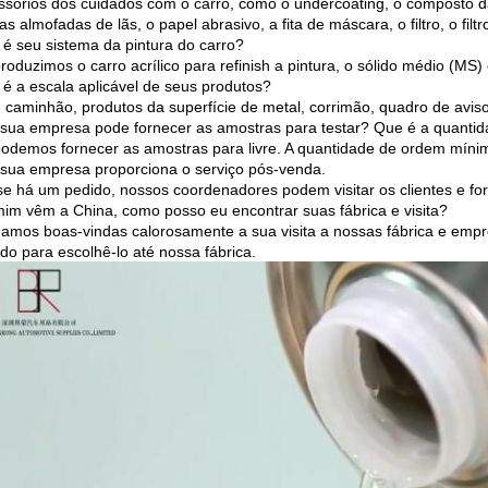
ssórios dos cuidados com o carro, como o undercoating, o composto da
 as almofadas de lãs, o papel abrasivo, a fita de máscara, o filtro, o fil
é seu sistema da pintura do carro?
roduzimos o carro acrílico para refinish a pintura, o sólido médio (MS) 
é a escala aplicável de seus produtos?
o, caminhão, produtos da superfície de metal, corrimão, quadro de aviso
sua empresa pode fornecer as amostras para testar? Que é a quant
podemos fornecer as amostras para livre. A quantidade de ordem míni
sua empresa proporciona o serviço pós-venda.
 se há um pedido, nossos coordenadores podem visitar os clientes e for
im vêm a China, como posso eu encontrar suas fábrica e visita?
damos boas-vindas calorosamente a sua visita a nossas fábrica e empr
do para escolhê-lo até nossa fábrica.