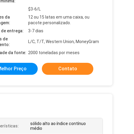
mínima:
$3-6/L
es da
12 ou 15 latas em uma caixa, ou
agem:
pacote personalizado.
de entrega:
3-7 dias
s de
L/C, T/T, Western Union, MoneyGram
ento:
dade da fonte:
2000 toneladas por meses
elhor Preço
Contato
sólido alto ao índice contínuo
erísticas:
médio