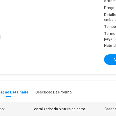
ordem 
Preço:
Detalh
embal
Tempo 
Termo
pagam
Habili
M
mação Detalhada
Descrição De Produto
po:
catalizador da pintura do carro
Caract