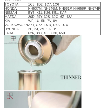
TOYOTA
1C3, 1D2, 1C7, 1C6
HONDA
NH537M, NH546M, NH561P, NH658P, NH674P
NISSAN
BY6, K11, K26, K51, KAP
MAZDA
20D, 29Y, 32S, 32G, 6Z, 42A
KIA
WF, 1U, 5K, 7V, 8V
VOLKSWAGEN
A7T, C7Z, D7R, D7S, D7X
HYUNDAI
2E, 2J, 2M, 9A, DS
LADA
626, 383, 495, 630, 650