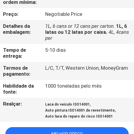
ordem mínima:
CONTROLE
DA
Preço:
Negotiable Price
QUALIDADE
Detalhes da
1L, 6 cans or 12 cans per carton.
1L, 6
embalagem:
latas ou 12 latas por caixa.
4L, 4cans
per
CONTACTE-
Tempo de
5-10 dias
NOS
entrega:
Termos de
L/C, T/T, Western Union, MoneyGram
NOTÍCIA
pagamento:
Habilidade da
1000 toneladas pelo mês
PEÇA
fonte:
UMAS
Realçar:
,
Laca do veículo ISO14001
,
CITAÇÕES
Auto pintura ISO14001 de revestimento
Auto laca do reparo do risco ISO14001
MAPA