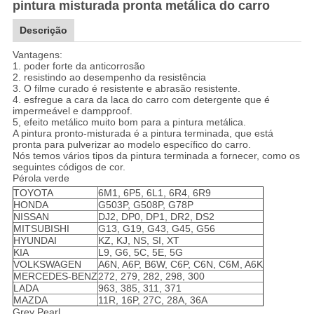
pintura misturada pronta metálica do carro
Descrição
Vantagens:
1. poder forte da anticorrosão
2. resistindo ao desempenho da resistência
3. O filme curado é resistente e abrasão resistente.
4. esfregue a cara da laca do carro com detergente que é
impermeável e dampproof.
5, efeito metálico muito bom para a pintura metálica.
A pintura pronto-misturada é a pintura terminada, que está
pronta para pulverizar ao modelo específico do carro.
Nós temos vários tipos da pintura terminada a fornecer, como os
seguintes códigos de cor.
Pérola verde
TOYOTA
6M1, 6P5, 6L1, 6R4, 6R9
HONDA
G503P, G508P, G78P
NISSAN
DJ2, DP0, DP1, DR2, DS2
MITSUBISHI
G13, G19, G43, G45, G56
HYUNDAI
KZ, KJ, NS, SI, XT
KIA
L9, G6, 5C, 5E, 5G
VOLKSWAGEN
A6N, A6P, B6W, C6P, C6N, C6M, A6K
MERCEDES-BENZ
272, 279, 282, 298, 300
LADA
963, 385, 311, 371
MAZDA
11R, 16P, 27C, 28A, 36A
Grey Pearl