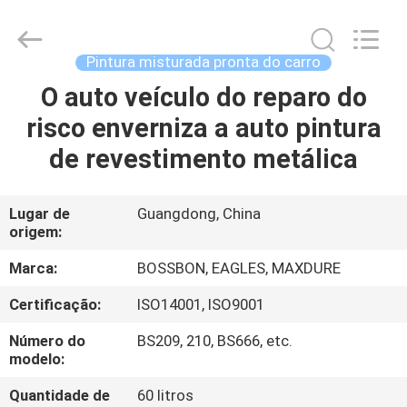
Automotive
Supplies
Co.,Ltd..
All
Rights
Pintura misturada pronta do carro
Reserved.
Developed
by
O auto veículo do reparo do
CASA
ECER
risco enverniza a auto pintura
PRODUTOS
de revestimento metálica
SOBRE
Lugar de
Guangdong, China
origem:
NÓS
Marca:
BOSSBON, EAGLES, MAXDURE
EXCURSÃO
Certificação:
ISO14001, ISO9001
DA
Número do
BS209, 210, BS666, etc.
FÁBRICA
modelo:
Quantidade de
60 litros