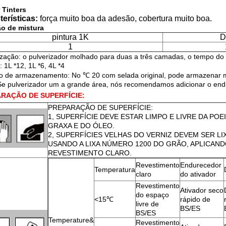
 Tinters
terísticas:
força muito boa da adesão, cobertura muito boa.
o de mistura
pintura 1K
D
1
ização: o pulverizador molhado para duas a três camadas, o tempo do 
 1L *12, 1L *6, 4L *4
o de armazenamento: No ℃ 20 com selada original, pode armazenar m
Se pulverizador um a grande área, nós recomendamos adicionar o endur
RAÇÃO DE SUPERFÍCIE:
PREPARAÇÃO DE SUPERFÍCIE:
1, SUPERFÍCIE DEVE ESTAR LIMPO E LIVRE DA POEI
GRAXA E DO ÓLEO.
2, SUPERFÍCIES VELHAS DO VERNIZ DEVEM SER L
USANDO A LIXA NÚMERO 1200 DO GRÃO, APLICAND
REVESTIMENTO CLARO.
Revestimento
Endurecedor
Temperatura
claro
do ativador
Revestimento
Ativador seco
do espaço
<15℃
rápido de
livre de
BS/ES
BS/ES
Temperature&
Revestimento