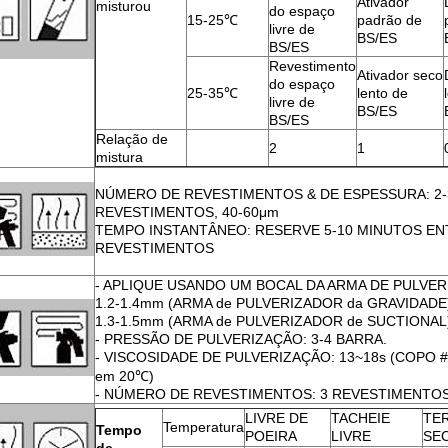
Ativador
misturou
do espaço
15-25℃
padrão de
livre de
BS/ES
BS/ES
Revestimento
Ativador seco
do espaço
25-35℃
lento de
livre de
BS/ES
BS/ES
Relação de
2
1
mistura
NÚMERO DE REVESTIMENTOS & DE ESPESSURA: 2-
REVESTIMENTOS, 40-60μm
TEMPO INSTANTÂNEO: RESERVE 5-10 MINUTOS EN
REVESTIMENTOS
- APLIQUE USANDO UM BOCAL DA ARMA DE PULVER
1.2-1.4mm (ARMA de PULVERIZADOR da GRAVIDADE
1.3-1.5mm (ARMA de PULVERIZADOR de SUCTIONAL
- PRESSÃO DE PULVERIZAÇÃO: 3-4 BARRA.
- VISCOSIDADE DE PULVERIZAÇÃO: 13~18s (COPO 
em 20℃)
- NÚMERO DE REVESTIMENTOS: 3 REVESTIMENTO
LIVRE DE
TACHEIE
TE
Temperatura
Tempo
POEIRA
LIVRE
SE