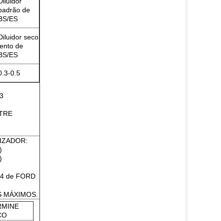
Diluidor
padrão de
BS/ES
Diluidor seco
lento de
BS/ES
0.3-0.5
3
TRE
IZADOR:
)
)
#4 de FORD
S MÁXIMOS.
RMINE
CO