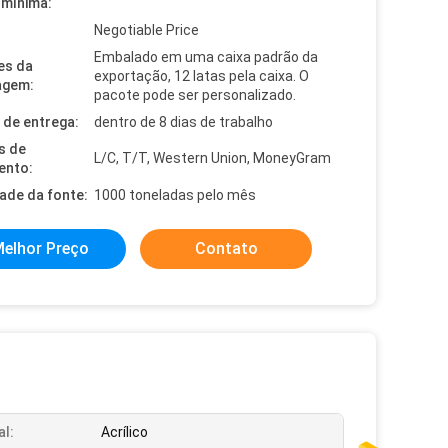
mínima:
Negotiable Price
Embalado em uma caixa padrão da
es da
exportação, 12 latas pela caixa. O
agem:
pacote pode ser personalizado.
de entrega:
dentro de 8 dias de trabalho
s de
L/C, T/T, Western Union, MoneyGram
ento:
dade da fonte:
1000 toneladas pelo mês
elhor Preço
Contato
al:
Acrílico