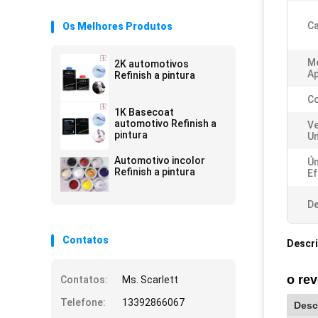
Ca
Os Melhores Produtos
M
2K automotivos
Ap
Refinish a pintura
Co
1K Basecoat
automotivo Refinish a
V
pintura
Un
Automotivo incolor
Ún
Refinish a pintura
Ef
De
Contatos
Descr
o rev
Contatos:
Ms. Scarlett
Telefone:
13392866067
Desc