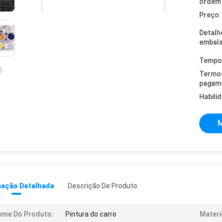
ordem 
Preço:
Detalh
embal
Tempo 
Termo
pagam
Habili
M
mação Detalhada
Descrição De Produto
ome Do Produto:
Pintura do carro
Materi