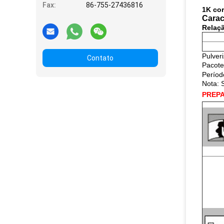
Fax:
86-755-27436816
1K cor
Carac
Relaçã
Pulver
Contato
Pacote:
Períod
Nota: 
PREPA