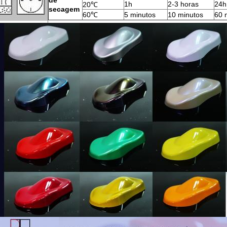
de
1h
2-3 horas
24h
20℃
secagem
60℃
5 minutos
10 minutos
60 