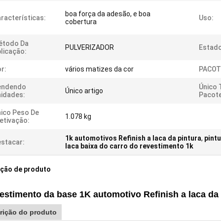
boa força da adesão, e boa
racterísticas:
Uso:
cobertura
étodo Da
PULVERIZADOR
Estado
licação:
r:
vários matizes da cor
PACOT
endendo
Único
Único artigo
idades:
Pacote
ico Peso De
1.078 kg
etivação:
1k automotivos Refinish a laca da pintura
,
pint
stacar:
laca baixa do carro do revestimento 1k
ição de produto
estimento da base 1K automotivo Refinish a laca da 
rição do produto