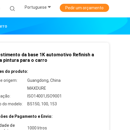
Portuguese
a
Pedir um orçamento
arro
estimento da base 1K automotivo Refinish a
a pintura para o carro
es do produto:
de origem:
Guangdong, China
MAXDURE
cação:
ISO14001,ISO9001
 do modelo:
BS150, 100, 153
ões de Pagamento e Envio:
dade de
1000 litros