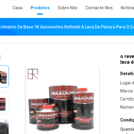
Casa
Produtos
Sobre Nós
Contacte-Nos
Notíci
timento Da Base 1K Automotivo Refinish A Laca Da Pintura Para O C
o rev
laca d
Detalh
Lugar 
Marca:
Certifi
Número
Condiç
Quanti