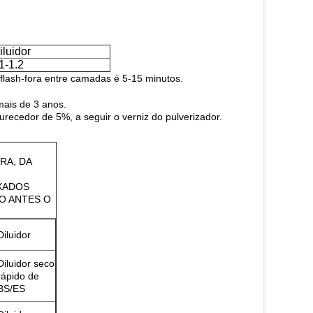
iluidor
1-1.2
flash-fora entre camadas é 5-15 minutos.
ais de 3 anos.
ecedor de 5%, a seguir o verniz do pulverizador.
RA, DA
IXADOS
O ANTES O
Diluidor
Diluidor seco
rápido de
BS/ES